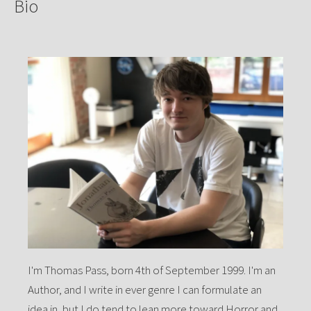
Bio
I'm Thomas Pass, born 4th of September 1999. I'm an
Author, and I write in ever genre I can formulate an
idea in, but I do tend to lean more toward Horror and