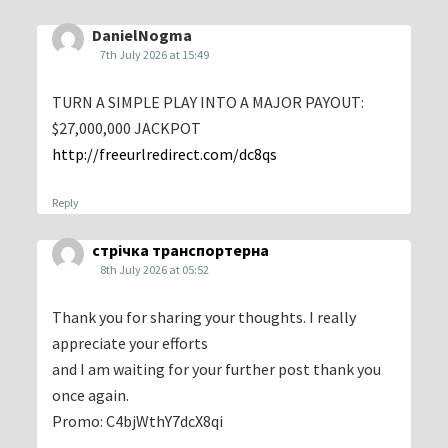
DanielNogma
7th July 2026 at 15:49
TURN A SIMPLE PLAY INTO A MAJOR PAYOUT:
$27,000,000 JACKPOT
http://freeurlredirect.com/dc8qs
Reply
стрічка транспортерна
8th July 2026 at 05:52
Thank you for sharing your thoughts. I really
appreciate your efforts
and I am waiting for your further post thank you
once again.
Promo: C4bjWthY7dcX8qi