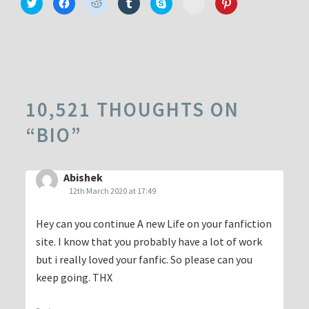
Click
Click
Click
Click
Click
Click
to
to
to
to
to
to
to
share
share
share
share
share
share
share
on
on
on
on
on
on
on
Minds
Twitter
Facebook
Reddit
Tumblr
Skype
Pinterest
(Opens
(Opens
(Opens
(Opens
(Opens
(Opens
(Opens
in
in
in
in
in
in
in
new
new
new
new
new
new
new
window)
window)
window)
window)
window)
window)
window)
10,521 THOUGHTS ON
“
BIO
”
Abishek
12th March 2020 at 17:49
Hey can you continue A new Life on your fanfiction
site. I know that you probably have a lot of work
but i really loved your fanfic. So please can you
keep going. THX