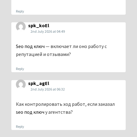
Reply
spk_koEl
2nd July 2026 at 04:49
Seo под ключ
— включает ли оно работу с
репутацией и отзывами?
Reply
spk_agEl
2nd July 2026 at 06:32
Как контролировать ход работ, если заказал
seo под ключ
у агентства?
Reply