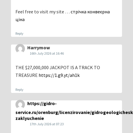
Feel free to visit my site …
стрічка конвеєрна
ціна
Reply
Harrymow
16th July 2026 at 16:46
THE $27,000,000 JACKPOT IS A TRACK TO
TREASURE
https://1.g9.yt/ah1k
Reply
https://gidro-
service.ru/orenburg/licenzirovanie/gidrogeologiches
zaklyuchenie
17th July 2026 at 07:23