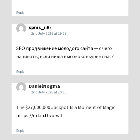
Reply
spms_iiEr
2nd July 2026 at 19:58
SEO продвижение молодого сайта
— с чего
начинать, если ниша высококонкурентная?
Reply
DanielNogma
2nd July 2026 at 20:36
The $27,000,000 Jackpot Is a Moment of Magic
https://url.in.th/oIwll
Reply