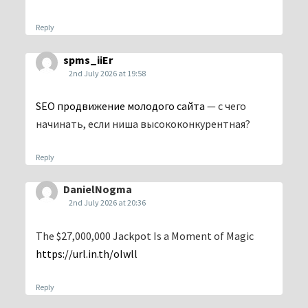
Reply
spms_iiEr
2nd July 2026 at 19:58
SEO продвижение молодого сайта
— с чего
начинать, если ниша высококонкурентная?
Reply
DanielNogma
2nd July 2026 at 20:36
The $27,000,000 Jackpot Is a Moment of Magic
https://url.in.th/oIwll
Reply