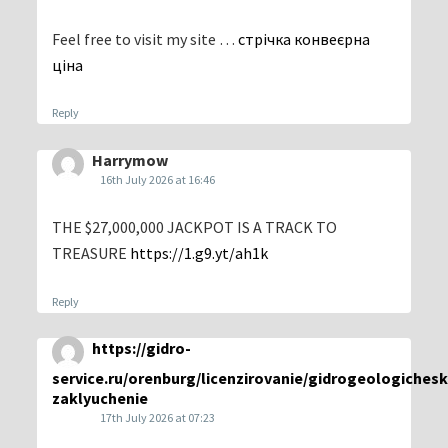
Feel free to visit my site …
стрічка конвеєрна
ціна
Reply
Harrymow
16th July 2026 at 16:46
THE $27,000,000 JACKPOT IS A TRACK TO
TREASURE
https://1.g9.yt/ah1k
Reply
https://gidro-
service.ru/orenburg/licenzirovanie/gidrogeologiches
zaklyuchenie
17th July 2026 at 07:23