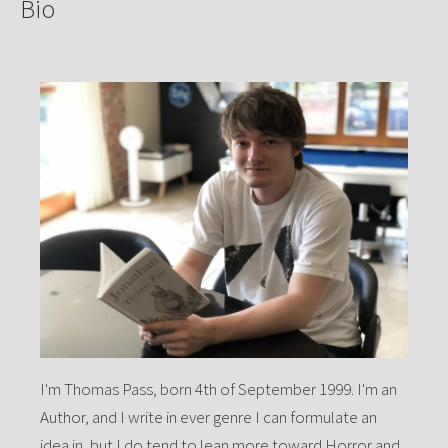
Bio
I'm Thomas Pass, born 4th of September 1999. I'm an
Author, and I write in ever genre I can formulate an
idea in, but I do tend to lean more toward Horror and