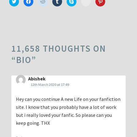
Click
Click
Click
Click
Click
Click
to
to
to
to
to
to
to
share
share
share
share
share
share
share
on
on
on
on
on
on
on
Minds
Twitter
Facebook
Reddit
Tumblr
Skype
Pinterest
(Opens
(Opens
(Opens
(Opens
(Opens
(Opens
(Opens
in
in
in
in
in
in
in
new
new
new
new
new
new
new
window)
window)
window)
window)
window)
window)
window)
11,658 THOUGHTS ON
“
BIO
”
Abishek
12th March 2020 at 17:49
Hey can you continue A new Life on your fanfiction
site. I know that you probably have a lot of work
but i really loved your fanfic. So please can you
keep going. THX