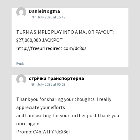
DanielNogma
7th July 2026 at 15:49
TURN A SIMPLE PLAY INTO A MAJOR PAYOUT:
$27,000,000 JACKPOT
http://freeurlredirect.com/dc8qs
Reply
стрічка транспортерна
8th July 2026 at 05:52
Thank you for sharing your thoughts. I really
appreciate your efforts
and I am waiting for your further post thank you
once again.
Promo: C4bjWthY7dcX8qi