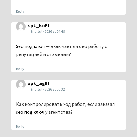
Reply
spk_koEl
2nd July 2026 at 04:49
Seo под ключ
— включает ли оно работу с
репутацией и отзывами?
Reply
spk_agEl
2nd July 2026 at 06:32
Как контролировать ход работ, если заказал
seo под ключ
у агентства?
Reply