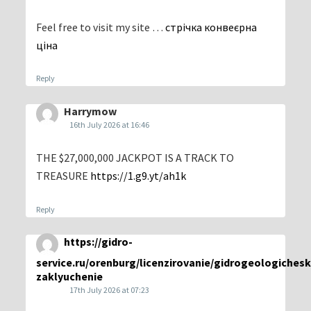
Feel free to visit my site …
стрічка конвеєрна
ціна
Reply
Harrymow
16th July 2026 at 16:46
THE $27,000,000 JACKPOT IS A TRACK TO
TREASURE
https://1.g9.yt/ah1k
Reply
https://gidro-
service.ru/orenburg/licenzirovanie/gidrogeologiches
zaklyuchenie
17th July 2026 at 07:23