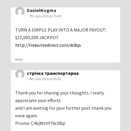
DanielNogma
7th July 2026 at 15:49
TURN A SIMPLE PLAY INTO A MAJOR PAYOUT:
$27,000,000 JACKPOT
http://freeurlredirect.com/dc8qs
Reply
стрічка транспортерна
8th July 2026 at 05:52
Thank you for sharing your thoughts. I really
appreciate your efforts
and I am waiting for your further post thank you
once again.
Promo: C4bjWthY7dcX8qi