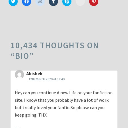
Click
Click
Click
Click
Click
Click
to
to
to
to
to
to
to
share
share
share
share
share
share
share
on
on
on
on
on
on
on
Minds
Twitter
Facebook
Reddit
Tumblr
Skype
Pinterest
(Opens
(Opens
(Opens
(Opens
(Opens
(Opens
(Opens
in
in
in
in
in
in
in
new
new
new
new
new
new
new
window)
window)
window)
window)
window)
window)
window)
10,434 THOUGHTS ON
“
BIO
”
Abishek
12th March 2020 at 17:49
Hey can you continue A new Life on your fanfiction
site. I know that you probably have a lot of work
but i really loved your fanfic. So please can you
keep going. THX