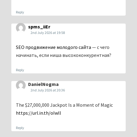
Reply
spms_iiEr
2nd July 2026 at 19:58
SEO продвижение молодого сайта
— с чего
начинать, если ниша высококонкурентная?
Reply
DanielNogma
2nd July 2026 at 20:36
The $27,000,000 Jackpot Is a Moment of Magic
https://url.in.th/oIwll
Reply