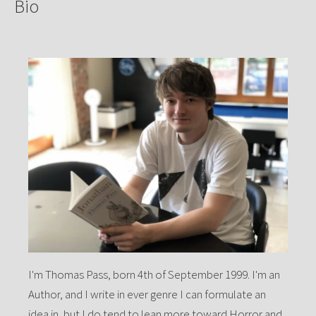
Bio
I'm Thomas Pass, born 4th of September 1999. I'm an
Author, and I write in ever genre I can formulate an
idea in, but I do tend to lean more toward Horror and