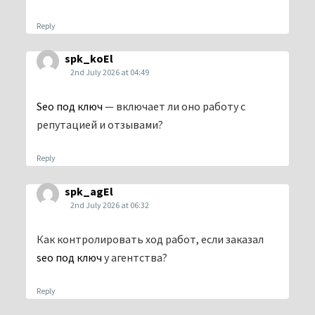
Reply
spk_koEl
2nd July 2026 at 04:49
Seo под ключ
— включает ли оно работу с
репутацией и отзывами?
Reply
spk_agEl
2nd July 2026 at 06:32
Как контролировать ход работ, если заказал
seo под ключ
у агентства?
Reply