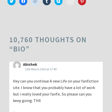
Click
Click
Click
Click
Click
Click
to
to
to
to
to
to
to
share
share
share
share
share
share
share
on
on
on
on
on
on
on
Minds
Twitter
Facebook
Reddit
Tumblr
Skype
Pinterest
(Opens
(Opens
(Opens
(Opens
(Opens
(Opens
(Opens
in
in
in
in
in
in
in
new
new
new
new
new
new
new
window)
window)
window)
window)
window)
window)
window)
10,760 THOUGHTS ON
“
BIO
”
Abishek
12th March 2020 at 17:49
Hey can you continue A new Life on your fanfiction
site. I know that you probably have a lot of work
but i really loved your fanfic. So please can you
keep going. THX