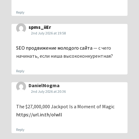
Reply
spms_iiEr
2nd July 2026 at 19:58
SEO продвижение молодого сайта
— с чего
начинать, если ниша высококонкурентная?
Reply
DanielNogma
2nd July 2026 at 20:36
The $27,000,000 Jackpot Is a Moment of Magic
https://url.in.th/oIwll
Reply