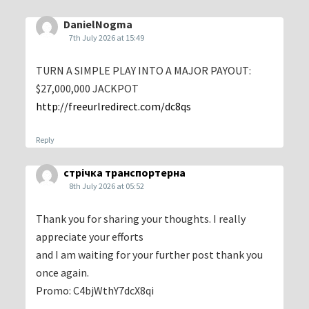
DanielNogma
7th July 2026 at 15:49
TURN A SIMPLE PLAY INTO A MAJOR PAYOUT:
$27,000,000 JACKPOT
http://freeurlredirect.com/dc8qs
Reply
стрічка транспортерна
8th July 2026 at 05:52
Thank you for sharing your thoughts. I really
appreciate your efforts
and I am waiting for your further post thank you
once again.
Promo: C4bjWthY7dcX8qi