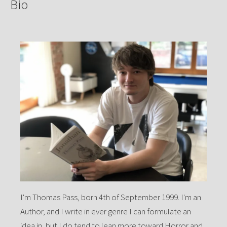
Bio
I'm Thomas Pass, born 4th of September 1999. I'm an
Author, and I write in ever genre I can formulate an
idea in, but I do tend to lean more toward Horror and