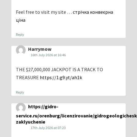
Feel free to visit my site …
стрічка конвеєрна
ціна
Reply
Harrymow
16th July 2026 at 16:46
THE $27,000,000 JACKPOT IS A TRACK TO
TREASURE
https://1.g9.yt/ah1k
Reply
https://gidro-
service.ru/orenburg/licenzirovanie/gidrogeologiches
zaklyuchenie
17th July 2026 at 07:23