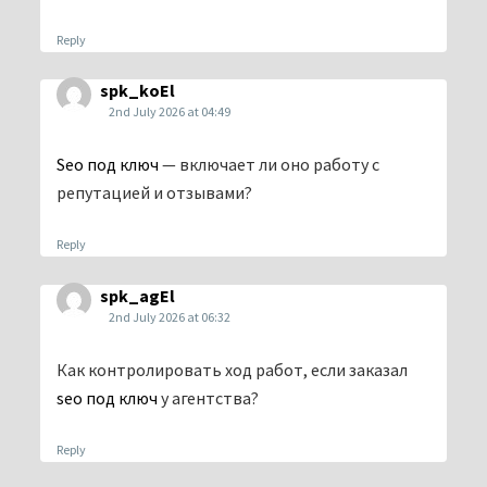
Reply
spk_koEl
2nd July 2026 at 04:49
Seo под ключ
— включает ли оно работу с
репутацией и отзывами?
Reply
spk_agEl
2nd July 2026 at 06:32
Как контролировать ход работ, если заказал
seo под ключ
у агентства?
Reply