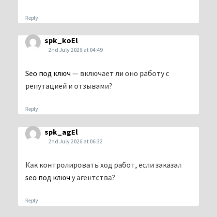
Reply
spk_koEl
2nd July 2026 at 04:49
Seo под ключ
— включает ли оно работу с
репутацией и отзывами?
Reply
spk_agEl
2nd July 2026 at 06:32
Как контролировать ход работ, если заказал
seo под ключ
у агентства?
Reply