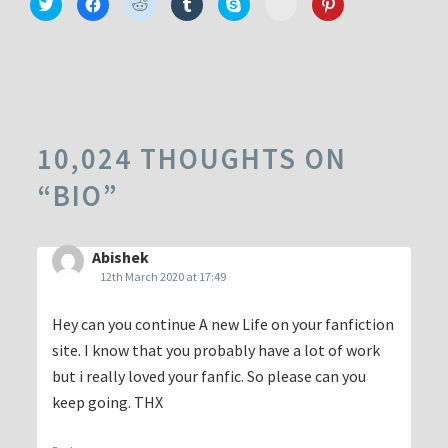
Click
Click
Click
Click
Click
Click
to
to
to
to
to
to
to
share
share
share
share
share
share
share
on
on
on
on
on
on
on
Minds
Twitter
Facebook
Reddit
Tumblr
Skype
Pinterest
(Opens
(Opens
(Opens
(Opens
(Opens
(Opens
(Opens
in
in
in
in
in
in
in
new
new
new
new
new
new
new
window)
window)
window)
window)
window)
window)
window)
10,024 THOUGHTS ON
“
BIO
”
Abishek
12th March 2020 at 17:49
Hey can you continue A new Life on your fanfiction
site. I know that you probably have a lot of work
but i really loved your fanfic. So please can you
keep going. THX