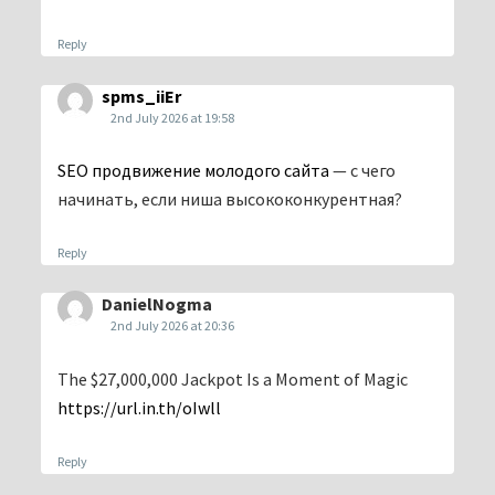
Reply
spms_iiEr
2nd July 2026 at 19:58
SEO продвижение молодого сайта
— с чего
начинать, если ниша высококонкурентная?
Reply
DanielNogma
2nd July 2026 at 20:36
The $27,000,000 Jackpot Is a Moment of Magic
https://url.in.th/oIwll
Reply