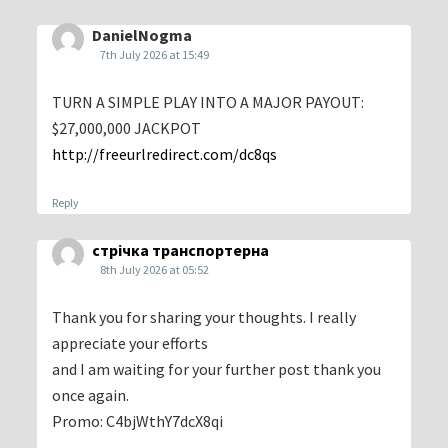
DanielNogma
7th July 2026 at 15:49
TURN A SIMPLE PLAY INTO A MAJOR PAYOUT:
$27,000,000 JACKPOT
http://freeurlredirect.com/dc8qs
Reply
стрічка транспортерна
8th July 2026 at 05:52
Thank you for sharing your thoughts. I really
appreciate your efforts
and I am waiting for your further post thank you
once again.
Promo: C4bjWthY7dcX8qi