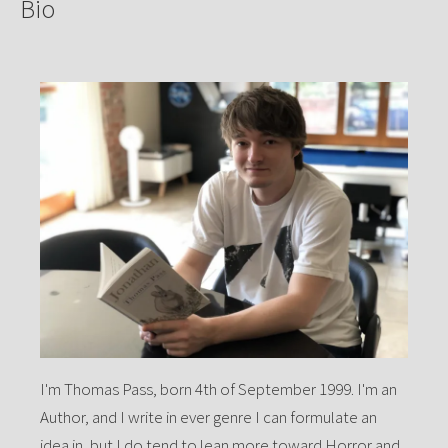
Bio
I'm Thomas Pass, born 4th of September 1999. I'm an
Author, and I write in ever genre I can formulate an
idea in, but I do tend to lean more toward Horror and