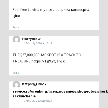
Feel free to visit my site …
стрічка конвеєрна
ціна
Reply
Harrymow
16th July 2026 at 16:46
THE $27,000,000 JACKPOT IS A TRACK TO
TREASURE
https://1.g9.yt/ah1k
Reply
https://gidro-
service.ru/orenburg/licenzirovanie/gidrogeologiches
zaklyuchenie
17th July 2026 at 07:23