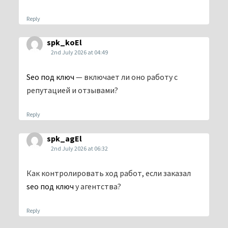
Reply
spk_koEl
2nd July 2026 at 04:49
Seo под ключ
— включает ли оно работу с
репутацией и отзывами?
Reply
spk_agEl
2nd July 2026 at 06:32
Как контролировать ход работ, если заказал
seo под ключ
у агентства?
Reply