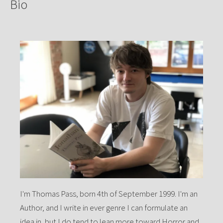
Bio
I'm Thomas Pass, born 4th of September 1999. I'm an
Author, and I write in ever genre I can formulate an
idea in, but I do tend to lean more toward Horror and