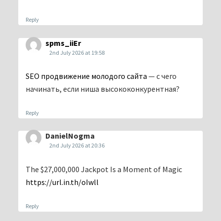
Reply
spms_iiEr
2nd July 2026 at 19:58
SEO продвижение молодого сайта
— с чего
начинать, если ниша высококонкурентная?
Reply
DanielNogma
2nd July 2026 at 20:36
The $27,000,000 Jackpot Is a Moment of Magic
https://url.in.th/oIwll
Reply