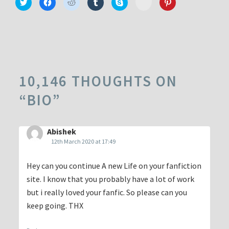
Click
Click
Click
Click
Click
Click
to
to
to
to
to
to
to
share
share
share
share
share
share
share
on
on
on
on
on
on
on
Minds
Twitter
Facebook
Reddit
Tumblr
Skype
Pinterest
(Opens
(Opens
(Opens
(Opens
(Opens
(Opens
(Opens
in
in
in
in
in
in
in
new
new
new
new
new
new
new
window)
window)
window)
window)
window)
window)
window)
10,146 THOUGHTS ON
“
BIO
”
Abishek
12th March 2020 at 17:49
Hey can you continue A new Life on your fanfiction
site. I know that you probably have a lot of work
but i really loved your fanfic. So please can you
keep going. THX