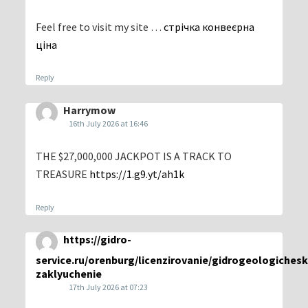
Feel free to visit my site …
стрічка конвеєрна
ціна
Reply
Harrymow
16th July 2026 at 16:46
THE $27,000,000 JACKPOT IS A TRACK TO
TREASURE
https://1.g9.yt/ah1k
Reply
https://gidro-
service.ru/orenburg/licenzirovanie/gidrogeologiches
zaklyuchenie
17th July 2026 at 07:23