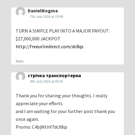
DanielNogma
7th July 2026 at 15:49
TURN A SIMPLE PLAY INTO A MAJOR PAYOUT:
$27,000,000 JACKPOT
http://freeurlredirect.com/dc8qs
Reply
стрічка транспортерна
8th July 2026 at 05:52
Thank you for sharing your thoughts. I really
appreciate your efforts
and I am waiting for your further post thank you
once again.
Promo: C4bjWthY7dcX8qi