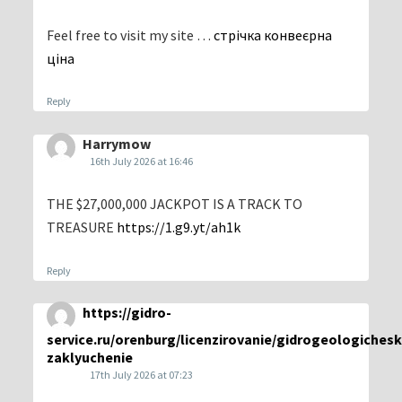
Feel free to visit my site …
стрічка конвеєрна
ціна
Reply
Harrymow
16th July 2026 at 16:46
THE $27,000,000 JACKPOT IS A TRACK TO
TREASURE
https://1.g9.yt/ah1k
Reply
https://gidro-
service.ru/orenburg/licenzirovanie/gidrogeologiches
zaklyuchenie
17th July 2026 at 07:23