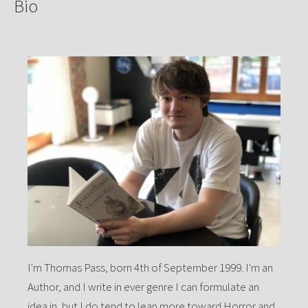
Bio
I'm Thomas Pass, born 4th of September 1999. I'm an
Author, and I write in ever genre I can formulate an
idea in, but I do tend to lean more toward Horror and