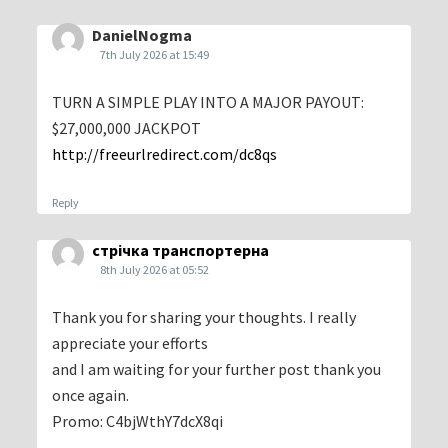
DanielNogma
7th July 2026 at 15:49
TURN A SIMPLE PLAY INTO A MAJOR PAYOUT:
$27,000,000 JACKPOT
http://freeurlredirect.com/dc8qs
Reply
стрічка транспортерна
8th July 2026 at 05:52
Thank you for sharing your thoughts. I really
appreciate your efforts
and I am waiting for your further post thank you
once again.
Promo: C4bjWthY7dcX8qi