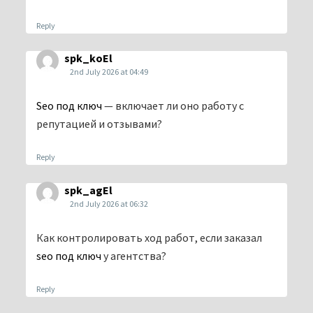
Reply
spk_koEl
2nd July 2026 at 04:49
Seo под ключ
— включает ли оно работу с
репутацией и отзывами?
Reply
spk_agEl
2nd July 2026 at 06:32
Как контролировать ход работ, если заказал
seo под ключ
у агентства?
Reply