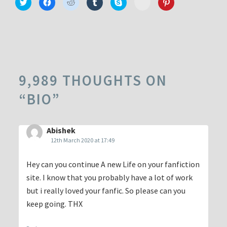
Click
Click
Click
Click
Click
Click
to
to
to
to
to
to
to
share
share
share
share
share
share
share
on
on
on
on
on
on
on
Minds
Twitter
Facebook
Reddit
Tumblr
Skype
Pinterest
(Opens
(Opens
(Opens
(Opens
(Opens
(Opens
(Opens
in
in
in
in
in
in
in
new
new
new
new
new
new
new
window)
window)
window)
window)
window)
window)
window)
9,989 THOUGHTS ON
“
BIO
”
Abishek
12th March 2020 at 17:49
Hey can you continue A new Life on your fanfiction
site. I know that you probably have a lot of work
but i really loved your fanfic. So please can you
keep going. THX