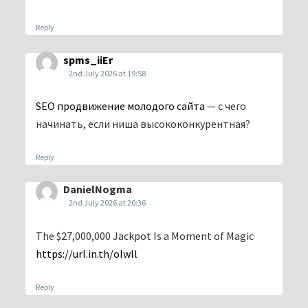
Reply
spms_iiEr
2nd July 2026 at 19:58
SEO продвижение молодого сайта
— с чего
начинать, если ниша высококонкурентная?
Reply
DanielNogma
2nd July 2026 at 20:36
The $27,000,000 Jackpot Is a Moment of Magic
https://url.in.th/oIwll
Reply